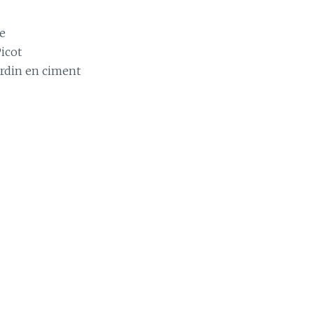
ce
Picot
ardin en ciment