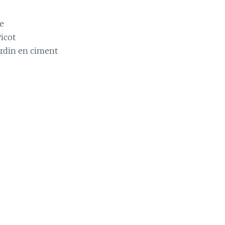
ce
Picot
ardin en ciment