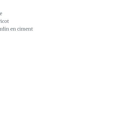
ce
Picot
ardin en ciment